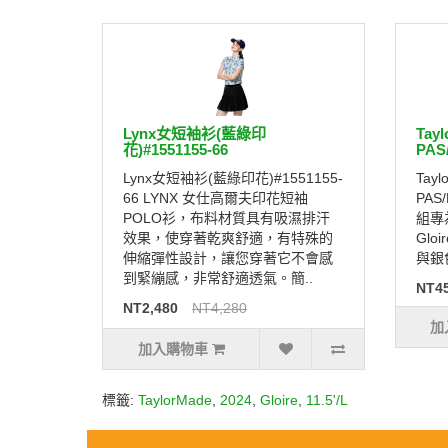
Lynx女短袖衫(藍綠印
Tayl
花)#1551155-66
PAS
Lynx女短袖衫(藍綠印花)#1551155-
Tayl
66 LYNX 女仕高爾夫印花短袖
PAS/
POLO衫，布料材質具有吸濕排汗
組專
效果，使穿著乾爽舒適，有特殊的
Glo
伸縮彈性設計，讓您穿著它不會感
與銀色
到緊繃感，非常舒適透氣。簡..
NT45
NT2,480
NT4,280
加
加入購物車
標籤:
TaylorMade
,
2024
,
Gloire
,
11.5'/L