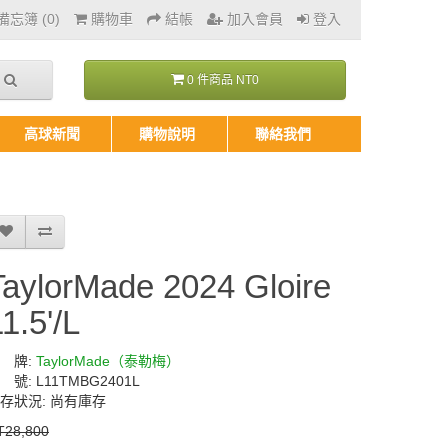
忘簿 (0)
購物車
結帳
加入會員
登入
0 件商品 NT0
高球新聞
購物說明
聯絡我們
TaylorMade 2024 Gloire
1.5'/L
 牌:
TaylorMade（泰勒梅）
 號: L11TMBG2401L
存狀況: 尚有庫存
T28,800