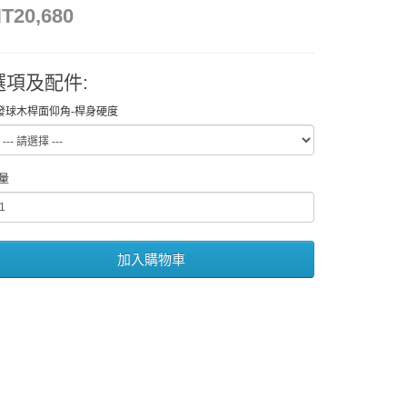
T20,680
選項及配件:
發球木桿面仰角-桿身硬度
量
加入購物車