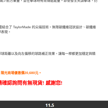
屬更輕，減少前方重量，並在擊球時有效傳遞能量。即使發生失誤擊球，仍
還結合了 TaylorMade 的尖端技術。無限碳纖維冠狀設計、碳纖維
桿表現。
擊球距離以及向左偏移的球路補正效果，讓每一桿都更加穩定與精
800元，陽光商場優惠價20,680元。
請確認詢問有無現貨
!
感謝您
!