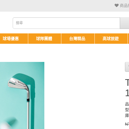
商品備
球場優惠
球隊團體
台灣精品
高球旅遊
1
品
型
庫
N