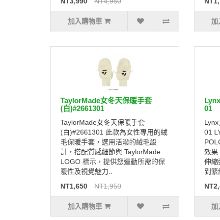
NT3,990
NT4,950
NT1,
加入購物車
加
TaylorMade女冬天保暖手套
Lyn
(白)#2661301
01
TaylorMade女冬天保暖手套
Lyn
(白)#2661301 此款為女性專用的絨
01
毛保暖手套，選用活潑的絨毛設
PO
計，搭配質感細節與 TaylorMade
效果
LOGO 標示，提供您運動所需的保
伸縮
暖性及視覺魅力..
到緊
NT1,650
NT1,950
NT2,
加入購物車
加