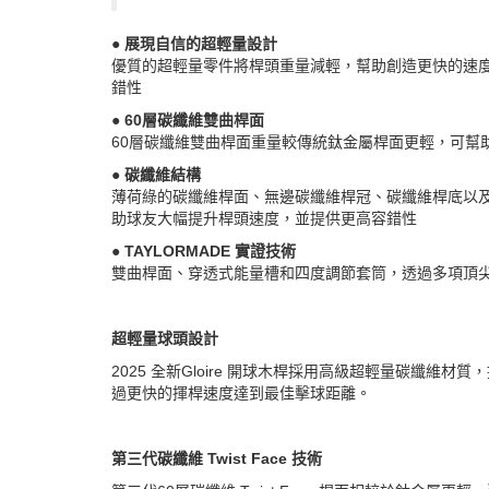
●
展現自信的超輕量設計
優質的超輕量零件將桿頭重量減輕，幫助創造更快的速
錯性
●
60層碳纖維雙曲桿面
60層碳纖維雙曲桿面重量較傳統鈦金屬桿面更輕，可幫
●
碳纖維結構
薄荷綠的碳纖維桿面、無邊碳纖維桿冠、碳纖維桿底以
助球友大幅提升桿頭速度，並提供更高容錯性
●
TAYLORMADE 實證技術
雙曲桿面、穿透式能量槽和四度調節套筒，透過多項頂
超輕量球頭設計
2025 全新Gloire 開球木桿採用高級超輕量碳纖
過更快的揮桿速度達到最佳擊球距離。
第三代碳纖維 Twist Face 技術