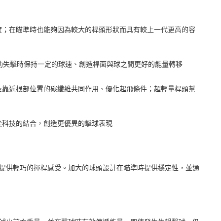
度；在瞄準時也能夠因為較大的桿頭形狀而具有較上一代更高的容
助失擊時保持一定的球速、創造桿面與球之間更好的能量轉移
及靠近根部位置的碳纖維共同作用、優化起飛條件；超輕量桿頭幫
尖科技的結合，創造更優異的擊球表現
維材質，提供輕巧的揮桿感受。加大的球頭設計在瞄準時提供穩定性，並通