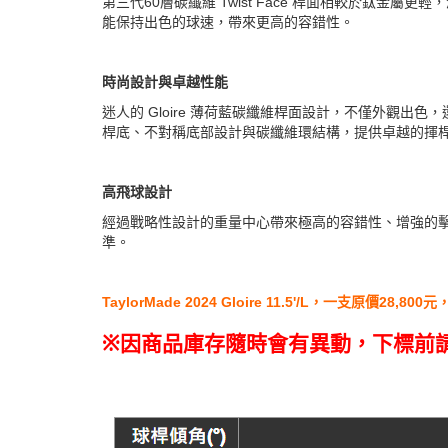
第三代60層碳纖維 Twist Face 桿面相較於鈦金
能保持出色的球速，帶來更高的容錯性。
時尚設計與卓越性能
迷人的 Gloire 薄荷藍碳纖維桿面設計，不僅外觀出色，
桿底、不對稱底部設計與碳纖維環結構，提供卓越的揮
高飛球設計
經過戰略性設計的重量中心帶來極高的容錯性、增強的
準。
TaylorMade 2024 Gloire 11.5'/L，一支原價28,
※
因商品庫存隨時會有異動，下標前