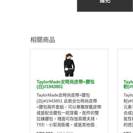
相關商品
TaylorMade女時尚皮帶+腰包
Tay
(白)#1943801
粉)#
TaylorMade女時尚皮帶+腰包
Tayl
(白)#1943801 此款女仕時尚皮帶
粉)
+腰包兩件套組，可以單獨穿戴皮帶
元素
或是配合腰包一起穿戴，配件的雙
合成
拉鍊腰包，裡面可存放高爾夫球、
氣性
TEE、小型測距儀、或是其他個..
的透