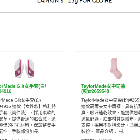
lorMade Glit女手套(白/
TaylorMade女中筒襪
94916
(粉)#2659548
orMade Glit女手套(白/
TaylorMade女中筒襪(粉)#265
#94916 這款【女性款】格利特
這款高爾夫女中筒襪，具有抗
手套（兩件裝），採用柔軟的
臭、吸汗速乾效果，能提供您
皮革，提供舒適的貼合感，透
透氣舒適，底部材質是絨布，
極佳的打孔材料，保證整隻手
支撐，採用不對稱設計，凸顯
氣性，手腕部份加長..
裝扮。 產品介紹： 材..