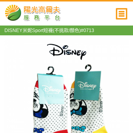
DISNEY米妮Sport短襪(不挑款/顏色)#0713