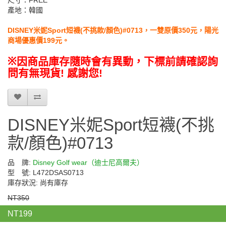
尺寸：FREE
產地：韓國
DISNEY米妮Sport短襪(不挑款/顏色)#0713，一雙原價350元，陽光
商場優惠價199元。
※
因商品庫存隨時會有異動，下標前請確認詢
問有無現貨
!
感謝您
!
DISNEY米妮Sport短襪(不挑
款/顏色)#0713
品 牌:
Disney Golf wear（迪士尼高爾夫）
型 號: L472DSAS0713
庫存狀況: 尚有庫存
NT350
NT199