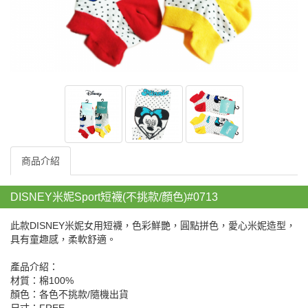
商品介紹
DISNEY米妮Sport短襪(不挑款/顏色)#0713
此款DISNEY米妮女用短襪，色彩鮮艷，圓點拼色，愛心米妮造型，
具有童趣感，柔軟舒適。
產品介紹：
材質：棉100%
顏色：各色不挑款/隨機出貨