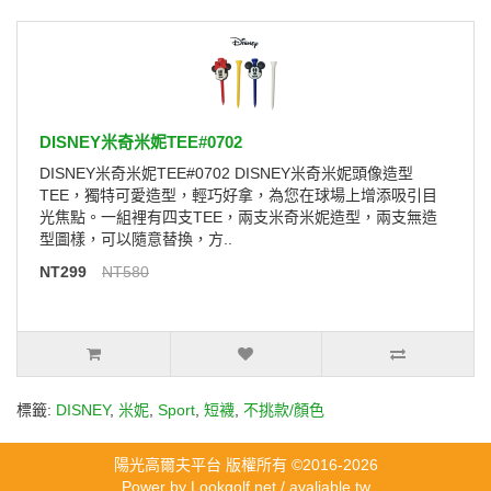
DISNEY米奇米妮TEE#0702
DISNEY米奇米妮TEE#0702 DISNEY米奇米妮頭像造型
TEE，獨特可愛造型，輕巧好拿，為您在球場上增添吸引目
光焦點。一組裡有四支TEE，兩支米奇米妮造型，兩支無造
型圖樣，可以隨意替換，方..
NT299
NT580
標籤:
DISNEY
,
米妮
,
Sport
,
短襪
,
不挑款/顏色
陽光高爾夫平台 版權所有 ©2016-2026
Power by
Lookgolf.net
/ avaliable.tw