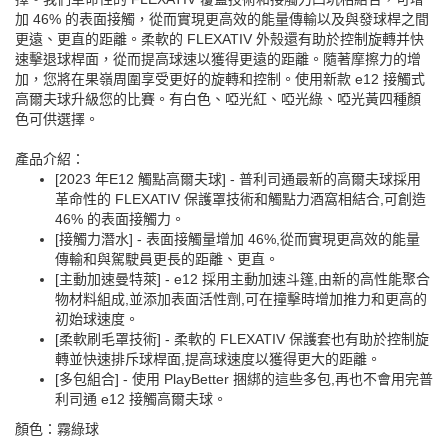
加 46% 的表面接觸，從而實現更高效的能量傳輸以及與發球桿之間
更遠、更直的距離。柔軟的 FLEXATIV 外殼還有助於控制旋轉并快
速擊退球桿面，從而提高球速以獲得更遠的距離。隨著摩擦力的增
加，您將在果嶺周圍享受更好的旋轉和控制。使用新款 e12 接觸式
高爾夫球升級您的比賽。有白色、啞光紅、啞光綠、啞光黃四種顏
色可供選擇。
產品介紹：
[2023 年E12 觸點高爾夫球] - 普利司通最新的高爾夫球採用
革命性的 FLEXATIV 保護罩技術和觸點力酒窩相結合,可創造
46% 的表面接觸力。
[接觸力潛水] - 表面接觸量增加 46%,從而實現更高效的能量
傳輸和與駕駛員更長的距離、更直。
[主動加速曼特萊] - e12 採用主動加速斗篷,由新的高性能聚合
物材料組成,並添加表面活性劑,可在撞擊時增加推力和更高的
初始球速度。
[柔軟刷毛罩技術] - 柔軟的 FLEXATIV 保護套也有助於控制旋
轉並快速排斥球桿面,提高球速度以獲得更大的距離。
[多包組合] - 使用 PlayBetter 捆綁的這些多包,再也不會用完普
利司通 e12 接觸高爾夫球。
顏色：霧綠球