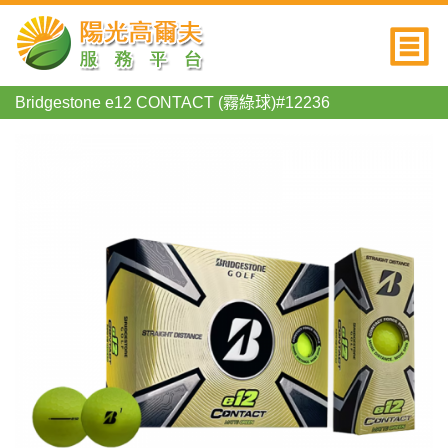
Bridgestone e12 CONTACT (霧綠球)#12236