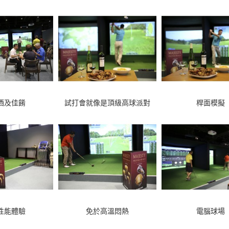
酒及佳餚
試打會就像是頂級高球派對
桿面模擬
性能體驗
免於高溫悶熱
電腦球場