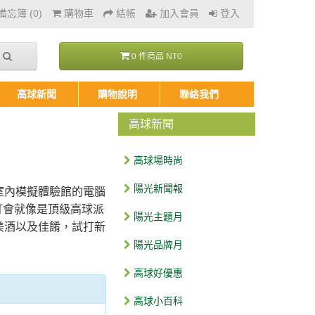
忘簿 (0)
購物車
結帳
加入會員
登入
0 件商品 NT0
高球新聞
購物說明
聯絡我們
高球新聞
高球場時尚
陽光新聞報
室內模擬體驗館的電腦
試打會就像是頂級高球派
陽光主題月
美酒以及佳餚，試打新
陽光品牌月
高球好優惠
高球小百科