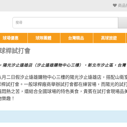
商品備
球場優惠
球隊團體
台灣精品
高球旅遊
y新球桿試打會
8/2，陽光汐止遠雄店（汐止遠雄購物中心三樓）‧新北市汐止區，台灣
八月二日假汐止遠雄購物中心三樓的陽光汐止遠雄店，搭配山衛
sty新球桿試打會。一般球桿廠商舉辦試打會都在練習場，而陽光的
溫悶熱之苦，還結合全國球場的特色美食，貴賓在試打會現場品
物樂趣！