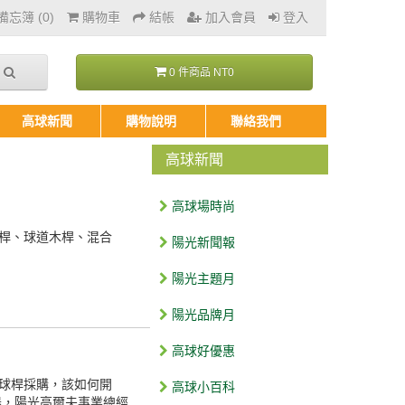
忘簿 (0)
購物車
結帳
加入會員
登入
0 件商品 NT0
高球新聞
購物說明
聯絡我們
高球新聞
高球場時尚
桿、球道木桿、混合
陽光新聞報
陽光主題月
陽光品牌月
高球好優惠
球桿採購，該如何開
高球小百科
器，陽光高爾夫事業總經