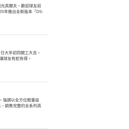
陽光高爾夫，歡迎球友前
2025年推出全新版本「DS-
一日大年初四開工大吉，
讓球友有蛇有得。
球鞋，強調以全方位輕量設
區，銷售完整的全系列高