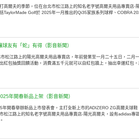
打高爾夫的季節，位在台北市松江路上的知名老字號高爾夫用品專賣店-
lorMade Golf於 2025年一月推出的Qi35家族系列球桿、COBRA 
讓球友有「蛇」有得（影音新聞）
台北市松江路上的陽光高爾夫用品專賣店，年前營業至一月二十五日，二月
出紅包抽獎回饋活動，消費滿五千元就可以自紅包牆上，抽出幸運紅包，
，2025年開春新品上架（影音新聞）
f 2025年開春舉辦新品上市發表會，主打全新上市的ADIZERO ZG高爾夫
市松江路上的知名老字號高爾夫用品專賣店-陽光高爾夫，設有adidas專
。