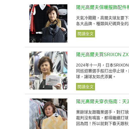
陽光高爾夫保暖服飾配件
天氣冷颼颼，高爾夫球友要下
各大品牌、種類與尺碼齊全的
閱讀全文
陽光高爾夫買SRIXON Z
2024年十一月，日本SRIX
同巡迴賽選手般打出停止球，因
球，讓球友如虎添翼。
閱讀全文
陽光高爾夫穿衣指南：天
業餘球友跟職業選手，對打球
裁判沒有鳴笛，都得繼續打球
因為悶！所以就剩下春天跟秋