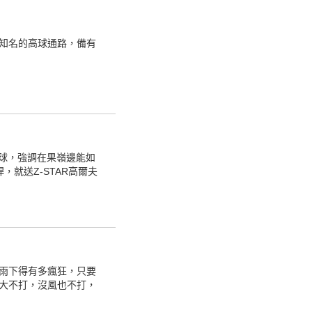
知名的高球通路，備有
系列球，強調在果嶺邊能如
，就送Z-STAR高爾夫
雨下得有多瘋狂，只要
大不打，沒風也不打，