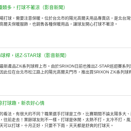
種類多，打球不著涼（影音新聞）
場打球，需要注意保暖。位於台北市的陽光高爾夫用品專賣店，是北台灣
高爾夫保暖服飾，也銷售各種保暖用品，讓球友開心打球不著涼。
Xi球桿，送Z-STAR球（影音新聞）
ON最新產品ZXi系列球桿上市。由於SRIXON日前也推出Z-STAR巡迴賽
此位在台北市松江路上的陽光高爾夫門市，推出買SRIXON ZXi系列球桿
涼打球趣，新衣好心情
的看法，有很大的不同？職業選手打球是工作，比賽期間不論太陽多大、
，往前走去！業餘球友則不一樣，打球是休閒，太熱不打，太冷不打，風
天可以打球，十月正好，只要不下雨，天天都是舒爽的打球天。