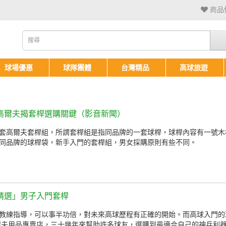
商品備
球場優惠
球隊團體
台灣精品
高球旅遊
高爾夫揭套桿選購關鍵（影音新聞）
套高爾夫套桿組，所謂套桿組是指同品牌的一套球桿，球桿內容有一號木
同品牌的球桿袋，新手入門的套桿組，男女採購原則有些不同。
精選」男子入門套桿
教練指導，可以事半功倍，對未來高球歷程有正確的開始。而高球入門的
高爾夫用品專賣店，三十幾年來幫助許多球友，選購到最適合自己的神兵利